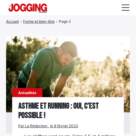
Accueil
›
Forme et bien-être
›
Page 2
Actualités
Tests et calculateurs
Rencontres
Courses
Equipement
Entraînement
Actualités
Santé
Asthme et running : oui, c’est
possible !
CALENDRIER
COURSES
2026
Par La Rédaction , le 8 février 2023