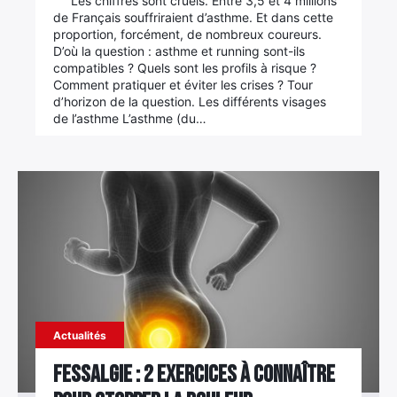
Les chiffres sont cruels. Entre 3,5 et 4 millions
de Français souffriraient d’asthme. Et dans cette
Élément
proportion, forcément, de nombreux coureurs.
Élément
Élément
de
D’où la question : asthme et running sont-ils
compatibles ? Quels sont les profils à risque ?
de
de
menu
Comment pratiquer et éviter les crises ? Tour
menu
menu
d’horizon de la question. Les différents visages
de l’asthme L’asthme (du…
Actualités
Fessalgie : 2 exercices à connaître