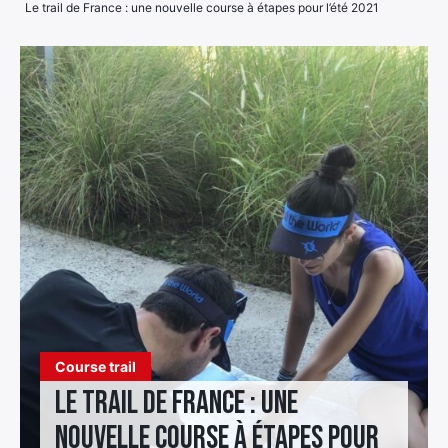
Le trail de France : une nouvelle course à étapes pour l’été 2021
Élément
Élément
Élément
de
de
de
menu
menu
menu
Course trail
Le trail de France : une
nouvelle course à étapes pour