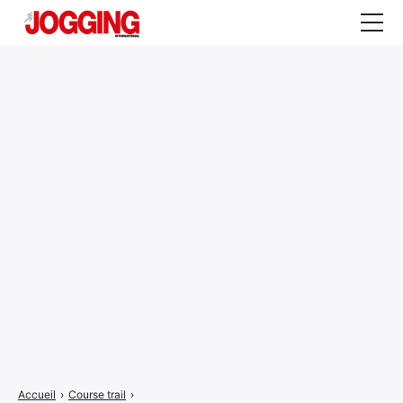
Actualités
Tests et calculateurs
Rencontres
Courses
Equipement
Entraînement
Santé
CALENDRIER
COURSES
2026
Accueil
›
Course trail
›