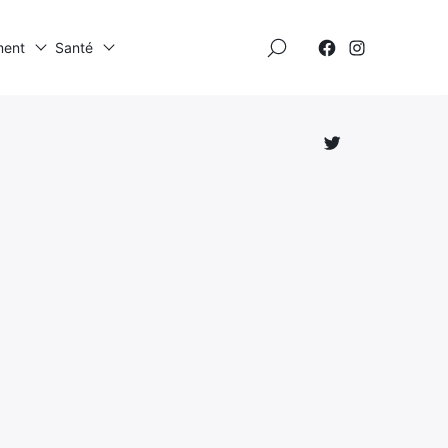
×
ment
Santé
Élément
Élément
de
de
menu
menu
Élément
de
menu