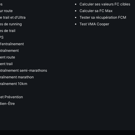
es
Calculer ses valeurs FC cibles
ur route
Calculer sa FC Max
 trail et d'Ultra
Tester sa récupération FCM
s de running
Test VMA Cooper
s de trail
PS
d'entraînement
ntraînement
ent route
nt trail
ntraînement semi-marathons
traînement marathon
traînement 10km
 et Prévention
Bien-Être