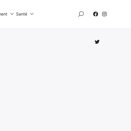
×
ment
Santé
Élément
Élément
de
de
menu
menu
Élément
de
menu