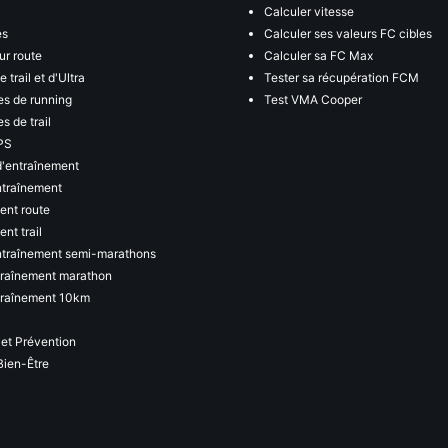
Calculer vitesse
es
Calculer ses valeurs FC cibles
ur route
Calculer sa FC Max
 trail et d'Ultra
Tester sa récupération FCM
s de running
Test VMA Cooper
s de trail
PS
d'entraînement
ntraînement
ent route
nt trail
ntraînement semi-marathons
traînement marathon
traînement 10km
 et Prévention
Bien-Être