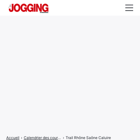
Actualités
Tests et calculateurs
Rencontres
Courses
Equipement
Entraînement
Santé
CALENDRIER
COURSES
2026
Accueil
›
Calendrier des courses
›
Trail Rhône Saône Caluire