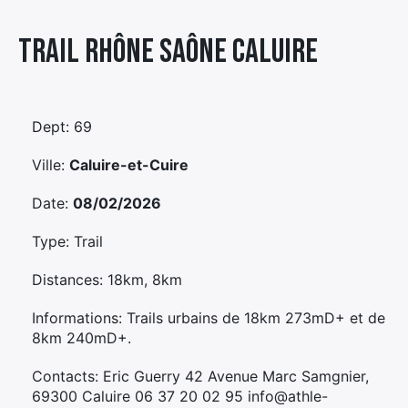
Élément
Trail Rhône Saône Caluire
Élément
Élément
de
de
de
menu
menu
menu
Dept: 69
Ville:
Caluire-et-Cuire
Date:
08/02/2026
Type: Trail
Distances: 18km, 8km
Informations: Trails urbains de 18km 273mD+ et de
8km 240mD+.
Contacts: Eric Guerry 42 Avenue Marc Samgnier,
69300 Caluire 06 37 20 02 95 info@athle-