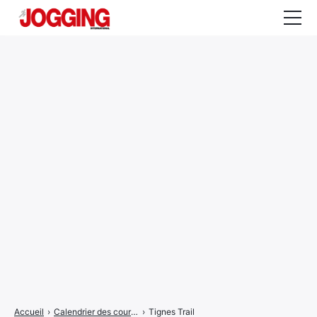
Actualités
Tests et calculateurs
Rencontres
Courses
Equipement
Entraînement
Santé
CALENDRIER
COURSES
2026
Accueil
›
Calendrier des courses
›
Tignes Trail