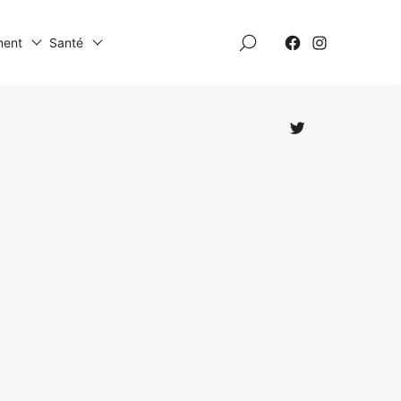
×
ment
Santé
Élément
Élément
de
de
menu
menu
Élément
de
menu