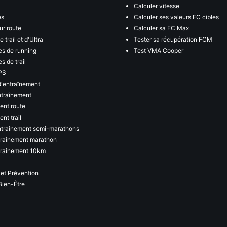
Calculer vitesse
es
Calculer ses valeurs FC cibles
ur route
Calculer sa FC Max
 trail et d'Ultra
Tester sa récupération FCM
s de running
Test VMA Cooper
s de trail
PS
d'entraînement
ntraînement
ent route
nt trail
ntraînement semi-marathons
traînement marathon
traînement 10km
 et Prévention
Bien-Être