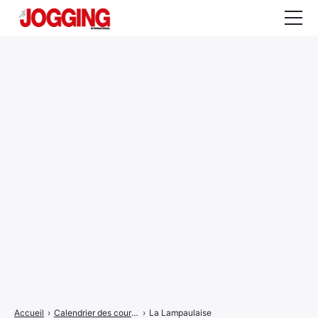
Actualités
Tests et calculateurs
Rencontres
Courses
Equipement
Entraînement
Santé
CALENDRIER
COURSES
2026
Accueil
›
Calendrier des courses
›
La Lampaulaise