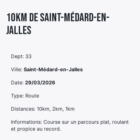
Élément
10km De Saint-médard-en-
Élément
Élément
de
de
de
menu
jalles
menu
menu
Dept: 33
Ville:
Saint-Médard-en-Jalles
Date:
29/03/2026
Type: Route
Distances: 10km, 2km, 1km
Informations: Course sur un parcours plat, roulant
et propice au record.