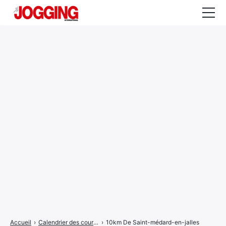
Actualités
Tests et calculateurs
Rencontres
Courses
Equipement
Entraînement
Santé
CALENDRIER
COURSES
2026
Accueil
›
Calendrier des courses
›
10km De Saint-médard-en-jalles