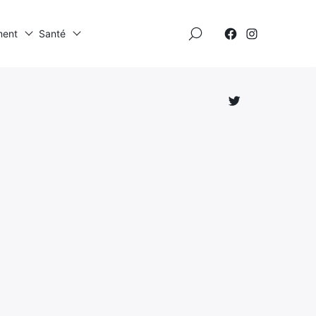
×
ment
Santé
Élément
Élément
de
de
menu
menu
Élément
de
menu