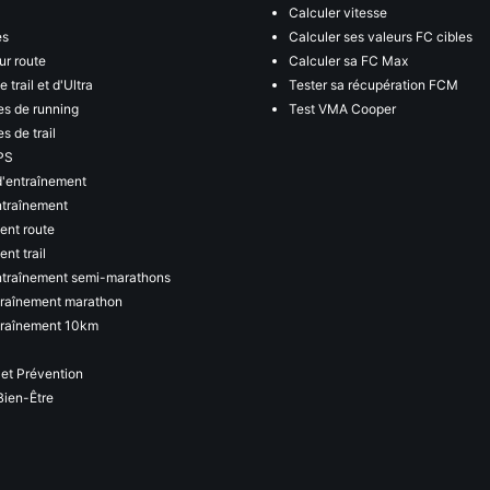
Calculer vitesse
es
Calculer ses valeurs FC cibles
ur route
Calculer sa FC Max
 trail et d'Ultra
Tester sa récupération FCM
s de running
Test VMA Cooper
s de trail
PS
d'entraînement
ntraînement
ent route
nt trail
ntraînement semi-marathons
traînement marathon
traînement 10km
 et Prévention
Bien-Être